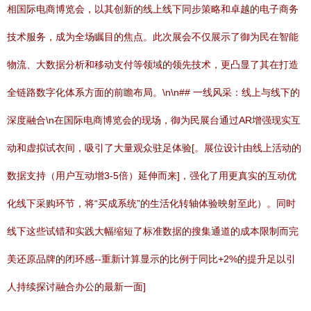
相国际电商博览会，以其创新的线上线下同步策略和卓越的电子商务
技术服务，成为全场瞩目的焦点。此次展会不仅展示了御为民在智能
物流、大数据分析和移动支付等领域的领先技术，更凸显了其在打造
全链路数字化体系方面的前瞻布局。\n\n## 一线风采：线上与线下的
深度融合\n在国际电商博览会的现场，御为民展台通过AR增强现实互
动和虚拟试衣间，吸引了大量观众驻足体验[。展位设计由线上活动的
数据支持（用户互动增3-5倍）延伸而来]，强化了用更真实的互动优
化线下采购环节，将“买成系统”的生活化转轴体验映射至此）。同时
线下这些试错和实践大幅缩短了标准数据的搜集通道的成本限制而完
美还原品牌的闭环感--重新计算显示的比例于同比+2%的提升足以引
人持续探讨融合办公的最新一面]