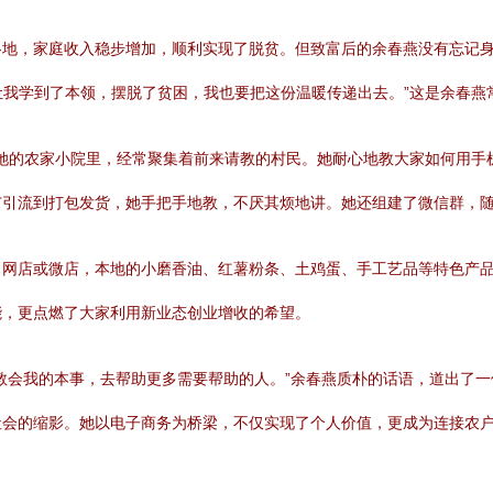
各地，家庭收入稳步增加，顺利实现了脱贫。但致富后的余春燕没有忘记
策让我学到了本领，摆脱了贫困，我也要把这份温暖传递出去。”这是余春燕
。在她的农家小院里，经常聚集着前来请教的村民。她耐心地教大家如何用
广引流到打包发货，她手把手地教，不厌其烦地讲。她还组建了微信群，
了网店或微店，本地的小磨香油、红薯粉条、土鸡蛋、手工艺品等特色产
能，更点燃了大家利用新业态创业增收的希望。
会我的本事，去帮助更多需要帮助的人。”余春燕质朴的话语，道出了一位
社会的缩影。她以电子商务为桥梁，不仅实现了个人价值，更成为连接农