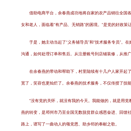
借助电商平台，余春燕成功地将自家的农产品销往全国
女和老人，面临着“有产品、无销路”的困境。“是党的好政
于是，她主动当起了“义务辅导员”和“技术服务专员”
沟通，如何处理订单和售后。从注册账号到店铺装修，从推
在余春燕的带动和帮助下，村里陆续有十几户人家开起
宽了，笑容也更灿烂了。余春燕的技术服务，不仅传授了技
“没有党的关怀，就没有我的今天。我能做的，就是用党教
燕的转变，是邓州市乃至全国无数脱贫群众感恩奋进、回馈
路上，谱写了一曲动人的颂党恩、助乡邻的奉献之歌。